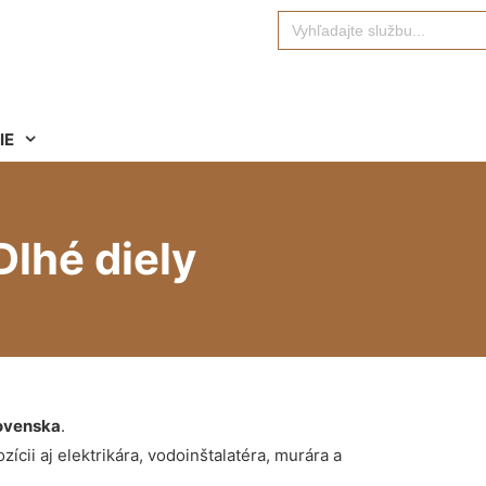
Search
for:
IE
Dlhé diely
ovenska
.
ícii aj elektrikára, vodoinštalatéra, murára a