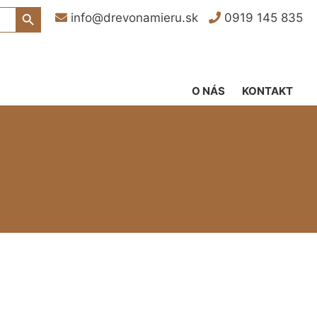
Search Button
info@drevonamieru.sk
0919 145 835
O NÁS
KONTAKT