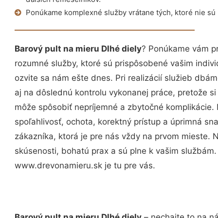
Ponúkame komplexné služby vrátane tých, ktoré nie sú
Barový pult na mieru Dlhé diely
? Ponúkame vám pro
rozumné služby, ktoré sú prispôsobené vašim indi
ozvite sa nám ešte dnes. Pri realizácií služieb dbám
aj na dôslednú kontrolu vykonanej práce, pretože 
môže spôsobiť nepríjemné a zbytočné komplikácie. 
spoľahlivosť, ochota, korektný prístup a úprimná 
zákazníka, ktorá je pre nás vždy na prvom mieste. 
skúsenosti, bohatú prax a sú plne k vašim službám
www.drevonamieru.sk je tu pre vás.
Barový pult na mieru Dlhé diely
– nechajte to na n