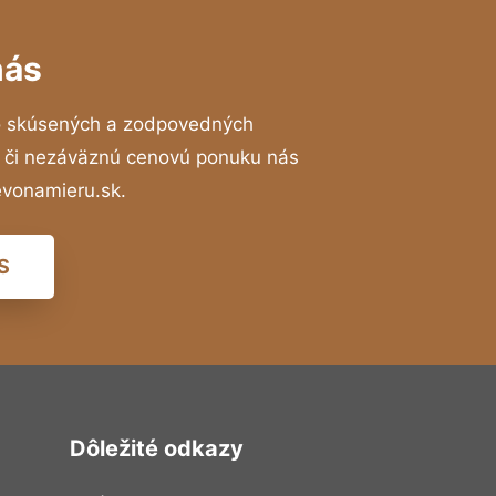
nás
o skúsených a zodpovedných
ií či nezáväznú cenovú ponuku nás
evonamieru.sk.
S
Dôležité odkazy