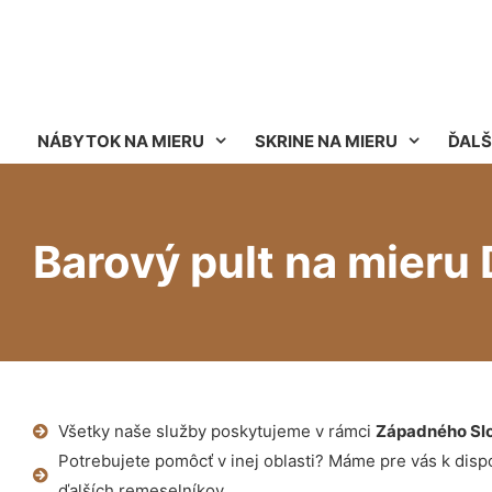
NÁBYTOK NA MIERU
SKRINE NA MIERU
ĎALŠ
Barový pult na mieru 
Všetky naše služby poskytujeme v rámci
Západného Sl
Potrebujete pomôcť v inej oblasti? Máme pre vás k dispoz
ďalších remeselníkov.