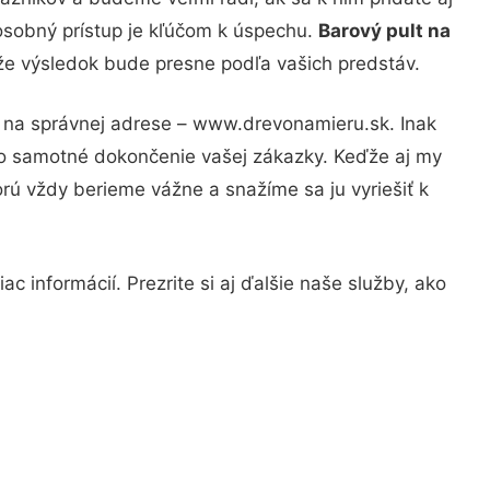
osobný prístup je kľúčom k úspechu.
Barový pult na
 že výsledok bude presne podľa vašich predstáv.
e na správnej adrese – www.drevonamieru.sk. Inak
po samotné dokončenie vašej zákazky. Keďže aj my
orú vždy berieme vážne a snažíme sa ju vyriešiť k
c informácií. Prezrite si aj ďalšie naše služby, ako