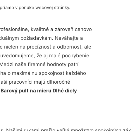
 priamo v ponuke webovej stránky.
fesionálne, kvalitné a zároveň cenovo
viduálnym požiadavkám. Neváhajte a
e nielen na precíznosť a odbornosť, ale
si uvedomujeme, že aj malé pochybenie
Medzi naše firemné hodnoty patrí
snaha o maximálnu spokojnosť každého
Naši pracovníci majú dlhoročné
.
Barový pult na mieru Dlhé diely
–
ás. Našimi rukami prešlo veľké množstvo spokojných záka