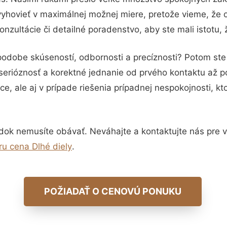
vyhovieť v maximálnej možnej miere, pretože vieme, že 
nzultácie či detailné poradenstvo, aby ste mali istotu,
 podobe skúseností, odbornosti a precíznosti? Potom st
serióznosť a korektné jednanie od prvého kontaktu až 
e, ale aj v prípade riešenia prípadnej nespokojnosti, kt
dok nemusíte obávať. Neváhajte a kontaktujte nás pre via
ru cena Dlhé diely
.
POŽIADAŤ O CENOVÚ PONUKU