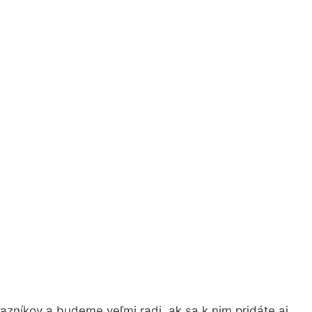
zníkov a budeme veľmi radi, ak sa k nim pridáte aj