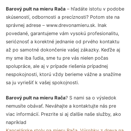
Barový pult na mieru Rača
– hľadáte istotu v podobe
skúseností, odbornosti a precíznosti? Potom ste na
správnej adrese – www.drevonamieru.sk. Inak
povedané, garantujeme vám vysokú profesionalitu,
serióznosť a korektné jednanie od prvého kontaktu
až po samotné dokončenie vašej zákazky. Keďže aj
my sme iba ľudia, sme tu pre vás nielen počas
spolupráce, ale aj v prípade riešenia prípadnej
nespokojnosti, ktorú vždy berieme vážne a snažíme
sa ju vyriešiť k vašej spokojnosti.
Barový pult na mieru Rača
? S nami sa o výsledok
nemusíte obávať. Neváhajte a kontaktujte nás pre
viac informácií. Prezrite si aj ďalšie naše služby, ako
napríklad
Kancelárske stoly na mieru Rača
,
Výrobky z dreva na