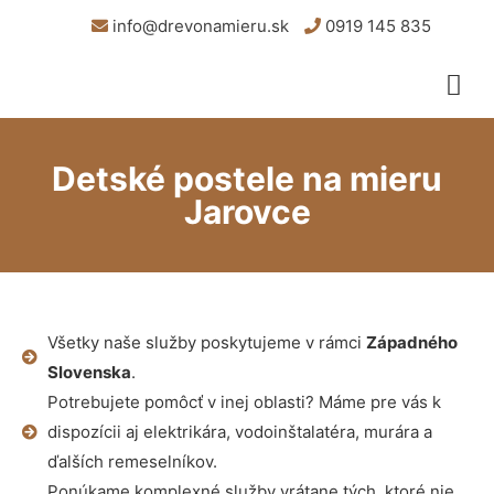
info@drevonamieru.sk
0919 145 835
Detské postele na mieru
Jarovce
Všetky naše služby poskytujeme v rámci
Západného
Slovenska
.
Potrebujete pomôcť v inej oblasti? Máme pre vás k
dispozícii aj elektrikára, vodoinštalatéra, murára a
ďalších remeselníkov.
Ponúkame komplexné služby vrátane tých, ktoré nie