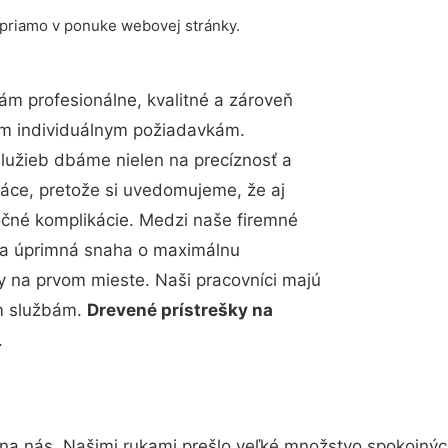
 priamo v ponuke webovej stránky.
m profesionálne, kvalitné a zároveň
im individuálnym požiadavkám.
 služieb dbáme nielen na precíznosť a
ráce, pretože si uvedomujeme, že aj
čné komplikácie. Medzi naše firemné
up a úprimná snaha o maximálnu
y na prvom mieste. Naši pracovníci majú
im službám.
Drevené prístrešky na
.
 na nás. Našimi rukami prešlo veľké množstvo spokojnýc