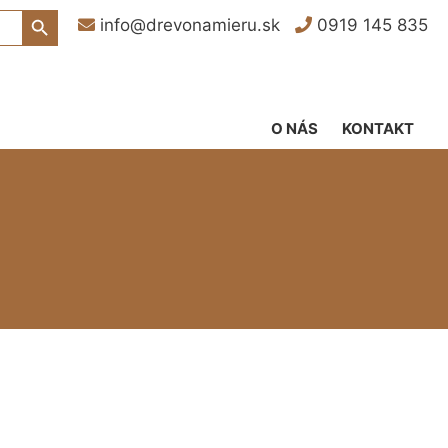
Search Button
info@drevonamieru.sk
0919 145 835
O NÁS
KONTAKT