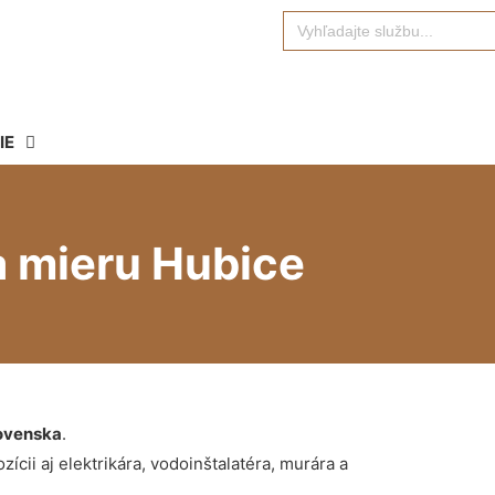
Search
for:
IE
a mieru Hubice
ovenska
.
ícii aj elektrikára, vodoinštalatéra, murára a