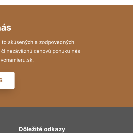
nás
a to skúsených a zodpovedných
ií či nezáväznú cenovú ponuku nás
evonamieru.sk.
S
Dôležité odkazy