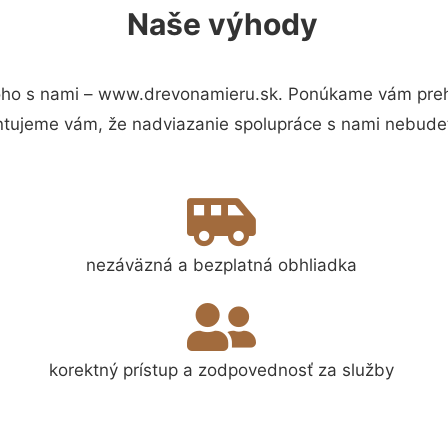
Naše výhody
ho s nami – www.drevonamieru.sk. Ponúkame vám prehľ
ntujeme vám, že nadviazanie spolupráce s nami nebudet
nezáväzná a bezplatná obhliadka
korektný prístup a zodpovednosť za služby