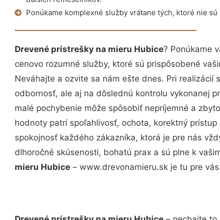
Ponúkame komplexné služby vrátane tých, ktoré nie sú
Drevené prístrešky na mieru Hubice
? Ponúkame vá
cenovo rozumné služby, ktoré sú prispôsobené vaš
Neváhajte a ozvite sa nám ešte dnes. Pri realizácií
odbornosť, ale aj na dôslednú kontrolu vykonanej p
malé pochybenie môže spôsobiť nepríjemné a zbyto
hodnoty patrí spoľahlivosť, ochota, korektný príst
spokojnosť každého zákazníka, ktorá je pre nás vžd
dlhoročné skúsenosti, bohatú prax a sú plne k vaš
mieru Hubice
– www.drevonamieru.sk je tu pre vás
Drevené prístrešky na mieru Hubice
– nechajte to