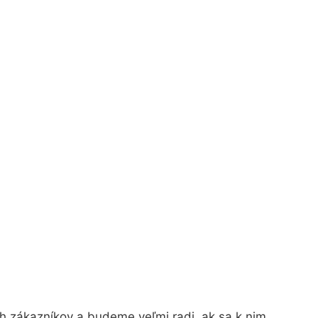
h zákazníkov a budeme veľmi radi, ak sa k nim