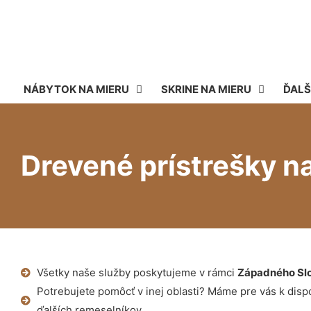
NÁBYTOK NA MIERU
SKRINE NA MIERU
ĎALŠ
Drevené prístrešky n
Všetky naše služby poskytujeme v rámci
Západného Sl
Potrebujete pomôcť v inej oblasti? Máme pre vás k dispoz
ďalších remeselníkov.