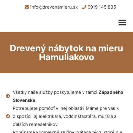
info@drevonamieru.sk
0919 145 835
Drevený nábytok na mieru
Hamuliakovo
Všetky naše služby poskytujeme v rámci
Západného
Slovenska
.
Potrebujete pomôcť v inej oblasti? Máme pre vás k
dispozícii aj elektrikára, vodoinštalatéra, murára a
ďalších remeselníkov.
Ponúkame komplexné služby vrátane tých, ktoré nie