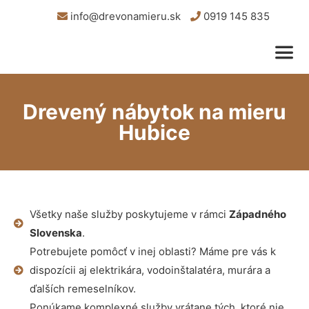
info@drevonamieru.sk
0919 145 835
Drevený nábytok na mieru
Hubice
Všetky naše služby poskytujeme v rámci
Západného
Slovenska
.
Potrebujete pomôcť v inej oblasti? Máme pre vás k
dispozícii aj elektrikára, vodoinštalatéra, murára a
ďalších remeselníkov.
Ponúkame komplexné služby vrátane tých, ktoré nie