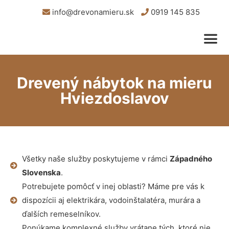
info@drevonamieru.sk
0919 145 835
Drevený nábytok na mieru
Hviezdoslavov
Všetky naše služby poskytujeme v rámci
Západného
Slovenska
.
Potrebujete pomôcť v inej oblasti? Máme pre vás k
dispozícii aj elektrikára, vodoinštalatéra, murára a
ďalších remeselníkov.
Ponúkame komplexné služby vrátane tých, ktoré nie