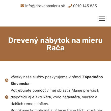
info@drevonamieru.sk
0919 145 835
Drevený nábytok na mieru
Rača
Všetky naše služby poskytujeme v rámci
Západného
Slovenska
.
Potrebujete pomôcť v inej oblasti? Máme pre vás k
dispozícii aj elektrikára, vodoinštalatéra, murára a
ďalších remeselníkov.
Ponúkame komplexné služby vrátane tých, ktoré nie