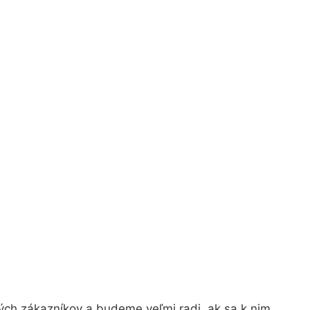
ých zákazníkov a budeme veľmi radi, ak sa k nim