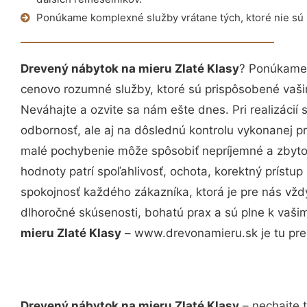
Ponúkame komplexné služby vrátane tých, ktoré nie sú
Drevený nábytok na mieru Zlaté Klasy
? Ponúkame 
cenovo rozumné služby, ktoré sú prispôsobené vaš
Neváhajte a ozvite sa nám ešte dnes. Pri realizácií
odbornosť, ale aj na dôslednú kontrolu vykonanej p
malé pochybenie môže spôsobiť nepríjemné a zbyto
hodnoty patrí spoľahlivosť, ochota, korektný príst
spokojnosť každého zákazníka, ktorá je pre nás vžd
dlhoročné skúsenosti, bohatú prax a sú plne k vaš
mieru Zlaté Klasy
– www.drevonamieru.sk je tu pre
Drevený nábytok na mieru Zlaté Klasy
– nechajte 