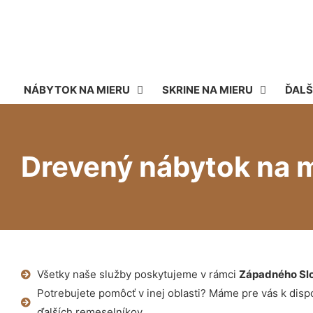
NÁBYTOK NA MIERU
SKRINE NA MIERU
ĎALŠ
Drevený nábytok na m
Všetky naše služby poskytujeme v rámci
Západného Sl
Potrebujete pomôcť v inej oblasti? Máme pre vás k dispoz
ďalších remeselníkov.