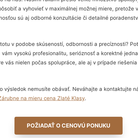
pôsobiť a vyhovieť v maximálnej možnej miere, pretože 
osťou sú aj odborné konzultácie či detailné poradenstv
stotu v podobe skúseností, odbornosti a precíznosti? Po
vám vysokú profesionalitu, serióznosť a korektné jedn
e vás nielen počas spolupráce, ale aj v prípade riešeni
o výsledok nemusíte obávať. Neváhajte a kontaktujte nás 
Zárubne na mieru cena Zlaté Klasy
.
POŽIADAŤ O CENOVÚ PONUKU