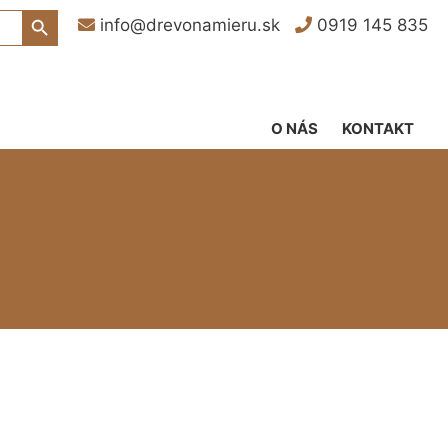
Search Button
info@drevonamieru.sk
0919 145 835
O NÁS
KONTAKT