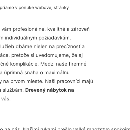
 priamo v ponuke webovej stránky.
vám profesionálne, kvalitné a zároveň
im individuálnym požiadavkám.
 služieb dbáme nielen na precíznosť a
ráce, pretože si uvedomujeme, že aj
čné komplikácie. Medzi naše firemné
up a úprimná snaha o maximálnu
y na prvom mieste. Naši pracovníci majú
im službám.
Drevený nábytok na
 vás.
to na nás. Našimi rukami prešlo veľké množstvo spokojn