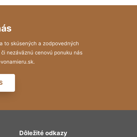
nás
a to skúsených a zodpovedných
ií či nezáväznú cenovú ponuku nás
evonamieru.sk.
S
Dôležité odkazy