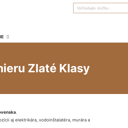
Search
for:
IE
ieru Zlaté Klasy
ovenska
.
ícii aj elektrikára, vodoinštalatéra, murára a