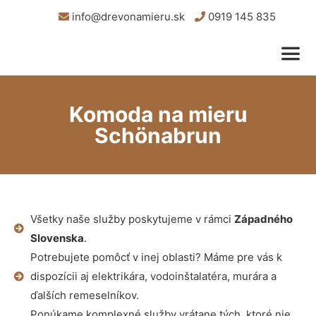
info@drevonamieru.sk
0919 145 835
Komoda na mieru
Schönabrun
Všetky naše služby poskytujeme v rámci
Západného
Slovenska
.
Potrebujete pomôcť v inej oblasti? Máme pre vás k
dispozícii aj elektrikára, vodoinštalatéra, murára a
ďalších remeselníkov.
Ponúkame komplexné služby vrátane tých, ktoré nie