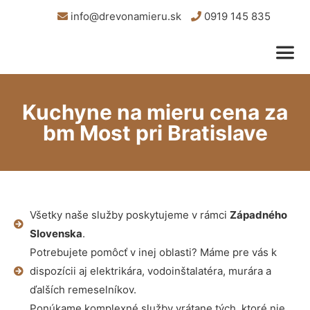
info@drevonamieru.sk
0919 145 835
Kuchyne na mieru cena za
bm Most pri Bratislave
Všetky naše služby poskytujeme v rámci
Západného
Slovenska
.
Potrebujete pomôcť v inej oblasti? Máme pre vás k
dispozícii aj elektrikára, vodoinštalatéra, murára a
ďalších remeselníkov.
Ponúkame komplexné služby vrátane tých, ktoré nie