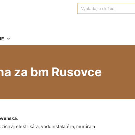
Search
for:
IE
na za bm Rusovce
ovenska
.
ícii aj elektrikára, vodoinštalatéra, murára a