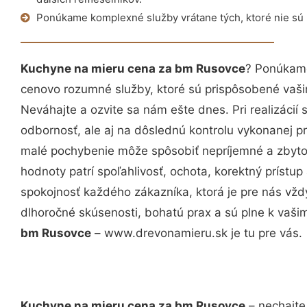
Ponúkame komplexné služby vrátane tých, ktoré nie sú
Kuchyne na mieru cena za bm Rusovce
? Ponúkame
cenovo rozumné služby, ktoré sú prispôsobené vaš
Neváhajte a ozvite sa nám ešte dnes. Pri realizácií
odbornosť, ale aj na dôslednú kontrolu vykonanej p
malé pochybenie môže spôsobiť nepríjemné a zbyto
hodnoty patrí spoľahlivosť, ochota, korektný príst
spokojnosť každého zákazníka, ktorá je pre nás vžd
dlhoročné skúsenosti, bohatú prax a sú plne k vaš
bm Rusovce
– www.drevonamieru.sk je tu pre vás.
Kuchyne na mieru cena za bm Rusovce
– nechajte