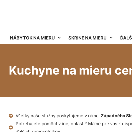
NÁBYTOK NA MIERU
SKRINE NA MIERU
ĎALŠ
Kuchyne na mieru ce
Všetky naše služby poskytujeme v rámci
Západného Sl
Potrebujete pomôcť v inej oblasti? Máme pre vás k dispoz
ďalších remeselníkov.