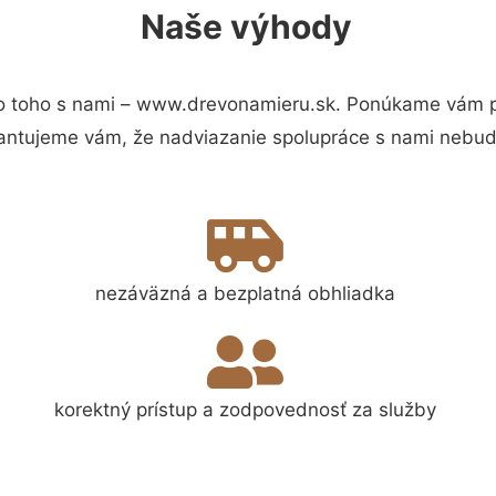
Naše výhody
 toho s nami – www.drevonamieru.sk. Ponúkame vám pr
antujeme vám, že nadviazanie spolupráce s nami nebude
nezáväzná a bezplatná obhliadka
korektný prístup a zodpovednosť za služby