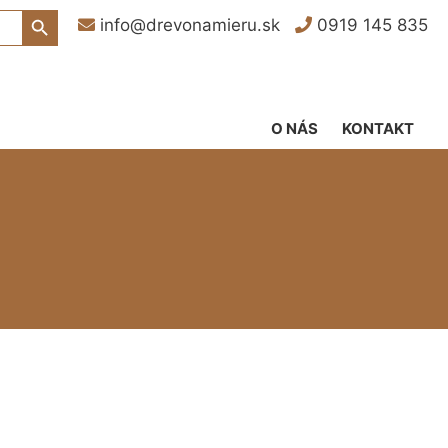
Search Button
info@drevonamieru.sk
0919 145 835
O NÁS
KONTAKT