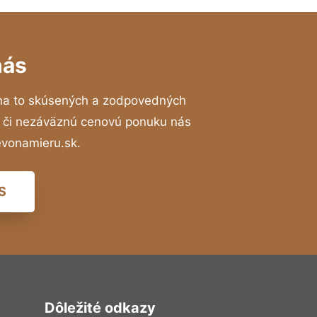
nás
na to skúsených a zodpovedných
ií či nezáväznú cenovú ponuku nás
evonamieru.sk.
S
Dôležité odkazy