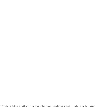
ných zákazníkov a budeme veľmi radi, ak sa k nim