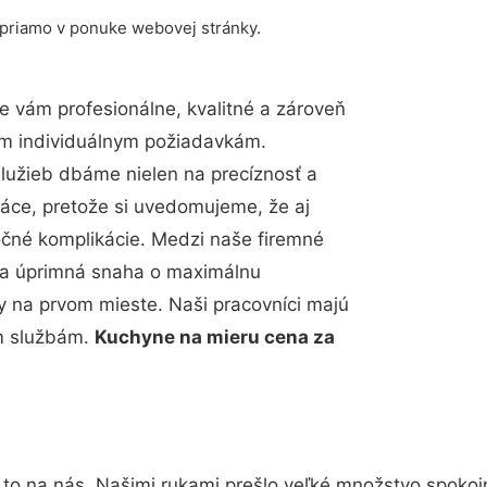
 priamo v ponuke webovej stránky.
 vám profesionálne, kvalitné a zároveň
im individuálnym požiadavkám.
 služieb dbáme nielen na precíznosť a
ráce, pretože si uvedomujeme, že aj
čné komplikácie. Medzi naše firemné
up a úprimná snaha o maximálnu
y na prvom mieste. Naši pracovníci majú
im službám.
Kuchyne na mieru cena za
 to na nás. Našimi rukami prešlo veľké množstvo spokoj