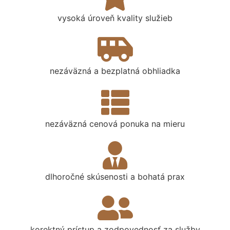
vysoká úroveň kvality služieb
nezáväzná a bezplatná obhliadka
nezáväzná cenová ponuka na mieru
dlhoročné skúsenosti a bohatá prax
korektný prístup a zodpovednosť za služby