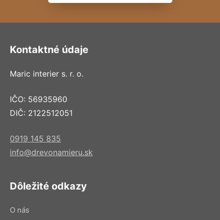
Kontaktné údaje
Maric interier s. r. o.
IČO: 56935960
DIČ: 2122512051
0919 145 835
info@drevonamieru.sk
Dôležité odkazy
O nás