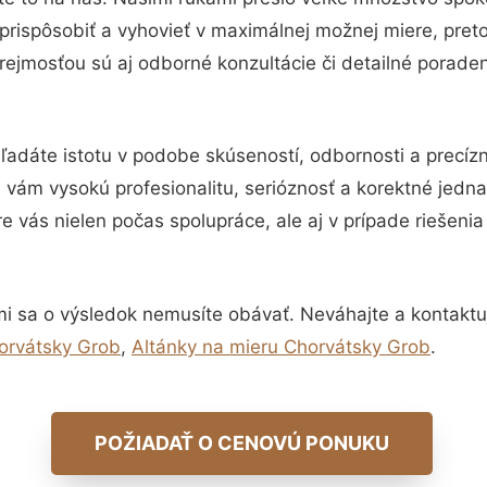
prispôsobiť a vyhovieť v maximálnej možnej miere, pret
ejmosťou sú aj odborné konzultácie či detailné poraden
ľadáte istotu v podobe skúseností, odbornosti a precíz
vám vysokú profesionalitu, serióznosť a korektné jedn
e vás nielen počas spolupráce, ale aj v prípade riešeni
i sa o výsledok nemusíte obávať. Neváhajte a kontaktujte
orvátsky Grob
,
Altánky na mieru Chorvátsky Grob
.
POŽIADAŤ O CENOVÚ PONUKU