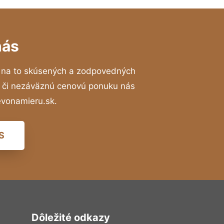
nás
 na to skúsených a zodpovedných
ií či nezáväznú cenovú ponuku nás
evonamieru.sk.
S
Dôležité odkazy