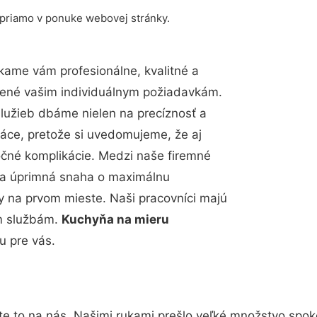
 priamo v ponuke webovej stránky.
kame vám profesionálne, kvalitné a
bené vašim individuálnym požiadavkám.
 služieb dbáme nielen na precíznosť a
ráce, pretože si uvedomujeme, že aj
čné komplikácie. Medzi naše firemné
up a úprimná snaha o maximálnu
y na prvom mieste. Naši pracovníci majú
im službám.
Kuchyňa na mieru
u pre vás.
te to na nás. Našimi rukami prešlo veľké množstvo spok