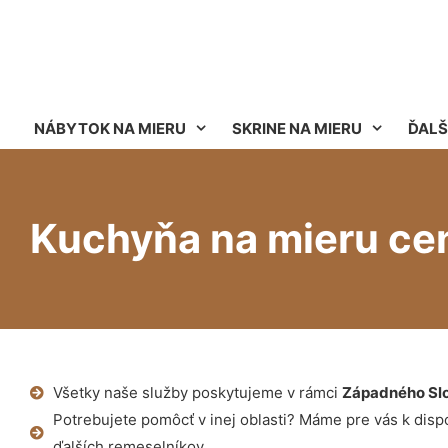
NÁBYTOK NA MIERU
SKRINE NA MIERU
ĎALŠ
Kuchyňa na mieru ce
Všetky naše služby poskytujeme v rámci
Západného Sl
Potrebujete pomôcť v inej oblasti? Máme pre vás k dispoz
ďalších remeselníkov.