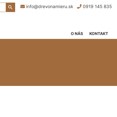
Search Button
info@drevonamieru.sk
0919 145 835
O NÁS
KONTAKT