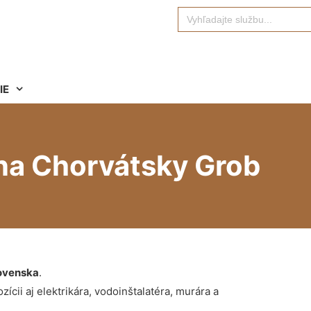
Search
for:
IE
na Chorvátsky Grob
ovenska
.
ícii aj elektrikára, vodoinštalatéra, murára a