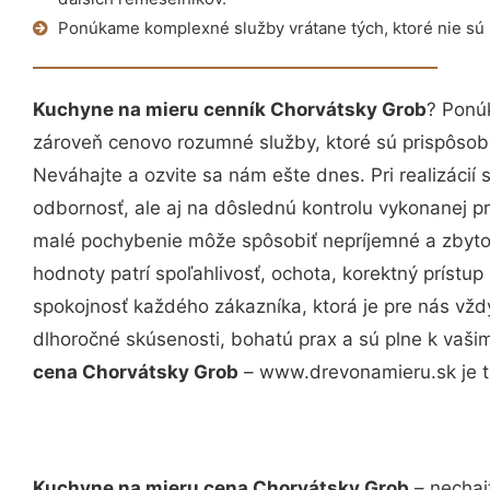
Ponúkame komplexné služby vrátane tých, ktoré nie sú
Kuchyne na mieru cenník Chorvátsky Grob
? Ponú
zároveň cenovo rozumné služby, ktoré sú prispôso
Neváhajte a ozvite sa nám ešte dnes. Pri realizácií
odbornosť, ale aj na dôslednú kontrolu vykonanej p
malé pochybenie môže spôsobiť nepríjemné a zbyto
hodnoty patrí spoľahlivosť, ochota, korektný príst
spokojnosť každého zákazníka, ktorá je pre nás vžd
dlhoročné skúsenosti, bohatú prax a sú plne k vaš
cena Chorvátsky Grob
– www.drevonamieru.sk je t
Kuchyne na mieru cena Chorvátsky Grob
– nechaj