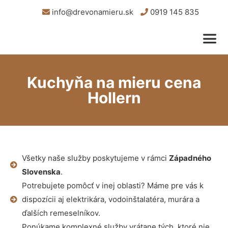
info@drevonamieru.sk
0919 145 835
Kuchyňa na mieru cena
Hollern
Všetky naše služby poskytujeme v rámci
Západného
Slovenska
.
Potrebujete pomôcť v inej oblasti? Máme pre vás k
dispozícii aj elektrikára, vodoinštalatéra, murára a
ďalších remeselníkov.
Ponúkame komplexné služby vrátane tých, ktoré nie