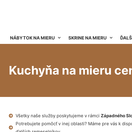
NÁBYTOK NA MIERU
SKRINE NA MIERU
ĎALŠ
Kuchyňa na mieru ce
Všetky naše služby poskytujeme v rámci
Západného Sl
Potrebujete pomôcť v inej oblasti? Máme pre vás k dispoz
ďalších remeselníkov.