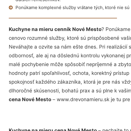
Ponúkame komplexné služby vrátane tých, ktoré nie sú
Kuchyne na mieru cenník Nové Mesto
? Ponúkame 
cenovo rozumné služby, ktoré sú prispôsobené vaš
Neváhajte a ozvite sa nám ešte dnes. Pri realizácií
odbornosť, ale aj na dôslednú kontrolu vykonanej p
malé pochybenie môže spôsobiť nepríjemné a zbyto
hodnoty patrí spoľahlivosť, ochota, korektný príst
spokojnosť každého zákazníka, ktorá je pre nás vžd
dlhoročné skúsenosti, bohatú prax a sú plne k vaš
cena Nové Mesto
– www.drevonamieru.sk je tu pre
Kuchyne na mieru cena Nové Mesto
– nechajte to