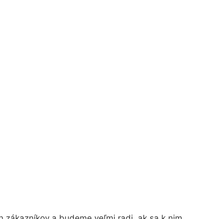
h zákazníkov a budeme veľmi radi, ak sa k nim