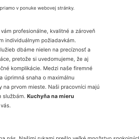
 priamo v ponuke webovej stránky.
vám profesionálne, kvalitné a zároveň
im individuálnym požiadavkám.
 služieb dbáme nielen na precíznosť a
ráce, pretože si uvedomujeme, že aj
čné komplikácie. Medzi naše firemné
up a úprimná snaha o maximálnu
y na prvom mieste. Naši pracovníci majú
im službám.
Kuchyňa na mieru
 vás.
 na nás. Našimi rukami prešlo veľké množstvo spokojnýc