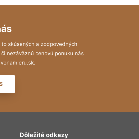
nás
 to skúsených a zodpovedných
ií či nezáväznú cenovú ponuku nás
evonamieru.sk.
S
Dôležité odkazy