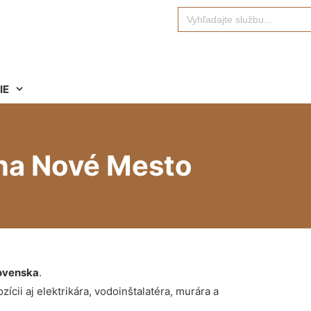
Search
for:
IE
na Nové Mesto
ovenska
.
ícii aj elektrikára, vodoinštalatéra, murára a