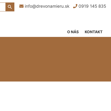
Search Button
info@drevonamieru.sk
0919 145 835
O NÁS
KONTAKT