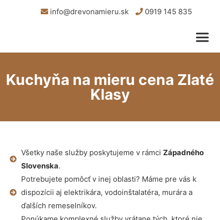
info@drevonamieru.sk
0919 145 835
Kuchyňa na mieru cena Zlaté
Klasy
Všetky naše služby poskytujeme v rámci
Západného
Slovenska
.
Potrebujete pomôcť v inej oblasti? Máme pre vás k
dispozícii aj elektrikára, vodoinštalatéra, murára a
ďalších remeselníkov.
Ponúkame komplexné služby vrátane tých, ktoré nie