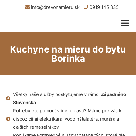
info@drevonamieru.sk
0919 145 835
Kuchyne na mieru do bytu
Borinka
Všetky naše služby poskytujeme v rámci
Západného
Slovenska
.
Potrebujete pomôcť v inej oblasti? Máme pre vás k
dispozícii aj elektrikára, vodoinštalatéra, murára a
ďalších remeselníkov.
Ponúkame komplexné služby vrátane tých, ktoré nie