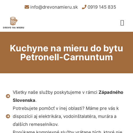
info@drevonamieru.sk
0919 145 835
Kuchyne na mieru do bytu
Petronell-Carnuntum
Všetky naše služby poskytujeme v rámci
Západného
Slovenska
.
Potrebujete pomôcť v inej oblasti? Máme pre vás k
dispozícii aj elektrikára, vodoinštalatéra, murára a
ďalších remeselníkov.
Ponúkame komplexné služby vrátane tých, ktoré nie