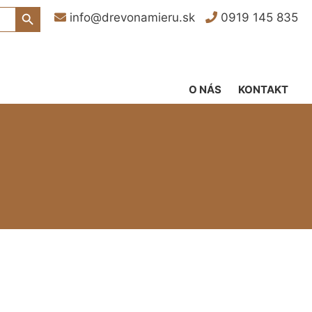
Search Button
info@drevonamieru.sk
0919 145 835
O NÁS
KONTAKT