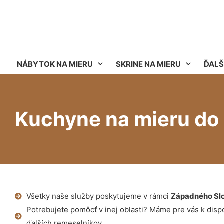
NÁBYTOK NA MIERU
SKRINE NA MIERU
ĎALŠ
Kuchyne na mieru do 
Všetky naše služby poskytujeme v rámci
Západného Sl
Potrebujete pomôcť v inej oblasti? Máme pre vás k dispoz
ďalších remeselníkov.