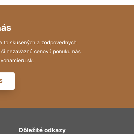
nás
a to skúsených a zodpovedných
ií či nezáväznú cenovú ponuku nás
evonamieru.sk.
S
Dôležité odkazy