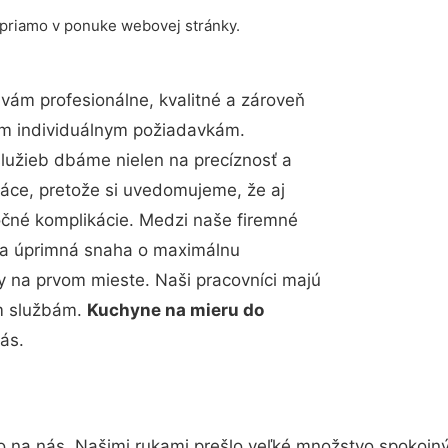
 priamo v ponuke webovej stránky.
ám profesionálne, kvalitné a zároveň
im individuálnym požiadavkám.
 služieb dbáme nielen na precíznosť a
ráce, pretože si uvedomujeme, že aj
čné komplikácie. Medzi naše firemné
up a úprimná snaha o maximálnu
y na prvom mieste. Naši pracovníci majú
im službám.
Kuchyne na mieru do
ás.
o na nás. Našimi rukami prešlo veľké množstvo spokojn