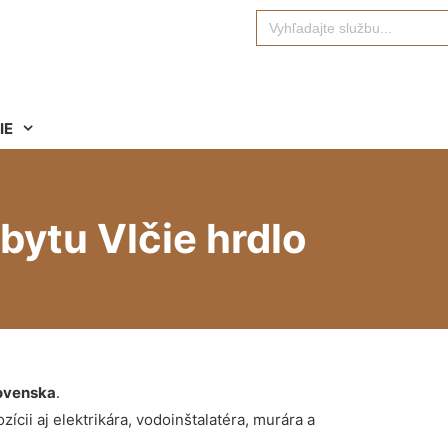
Search
for:
IE
bytu Vlčie hrdlo
ovenska
.
ícii aj elektrikára, vodoinštalatéra, murára a