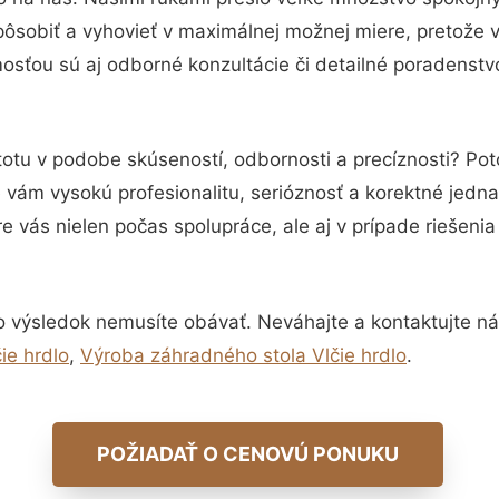
pôsobiť a vyhovieť v maximálnej možnej miere, pretože 
sťou sú aj odborné konzultácie či detailné poradenstvo
totu v podobe skúseností, odbornosti a precíznosti? Po
vám vysokú profesionalitu, serióznosť a korektné jedn
e vás nielen počas spolupráce, ale aj v prípade riešeni
o výsledok nemusíte obávať. Neváhajte a kontaktujte nás p
ie hrdlo
,
Výroba záhradného stola Vlčie hrdlo
.
POŽIADAŤ O CENOVÚ PONUKU