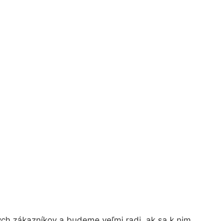
ých zákazníkov a budeme veľmi radi, ak sa k nim