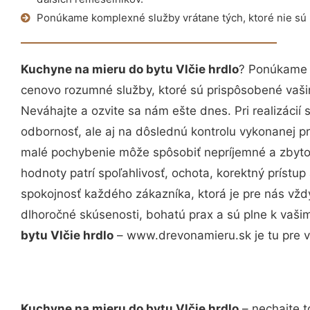
Ponúkame komplexné služby vrátane tých, ktoré nie sú
Kuchyne na mieru do bytu Vlčie hrdlo
? Ponúkame v
cenovo rozumné služby, ktoré sú prispôsobené vaš
Neváhajte a ozvite sa nám ešte dnes. Pri realizácií
odbornosť, ale aj na dôslednú kontrolu vykonanej p
malé pochybenie môže spôsobiť nepríjemné a zbyto
hodnoty patrí spoľahlivosť, ochota, korektný príst
spokojnosť každého zákazníka, ktorá je pre nás vžd
dlhoročné skúsenosti, bohatú prax a sú plne k vaš
bytu Vlčie hrdlo
– www.drevonamieru.sk je tu pre v
Kuchyne na mieru do bytu Vlčie hrdlo
– nechajte t