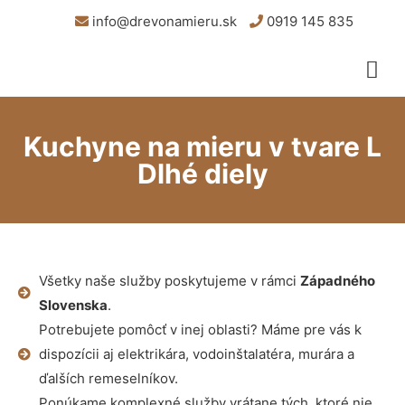
info@drevonamieru.sk
0919 145 835
Kuchyne na mieru v tvare L
Dlhé diely
Všetky naše služby poskytujeme v rámci
Západného
Slovenska
.
Potrebujete pomôcť v inej oblasti? Máme pre vás k
dispozícii aj elektrikára, vodoinštalatéra, murára a
ďalších remeselníkov.
Ponúkame komplexné služby vrátane tých, ktoré nie