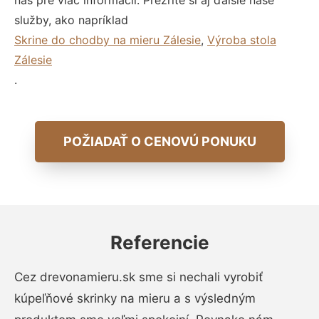
nás pre viac informácií. Prezrite si aj ďalšie naše
služby, ako napríklad
Skrine do chodby na mieru Zálesie
,
Výroba stola
Zálesie
.
POŽIADAŤ O CENOVÚ PONUKU
Referencie
Cez drevonamieru.sk sme si nechali vyrobiť
kúpeľňové skrinky na mieru a s výsledným