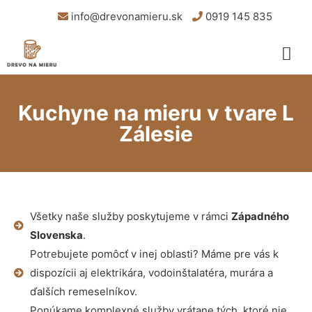
info@drevonamieru.sk
0919 145 835
Kuchyne na mieru v tvare L
Zálesie
Všetky naše služby poskytujeme v rámci
Západného
Slovenska
.
Potrebujete pomôcť v inej oblasti? Máme pre vás k
dispozícii aj elektrikára, vodoinštalatéra, murára a
ďalších remeselníkov.
Ponúkame komplexné služby vrátane tých, ktoré nie