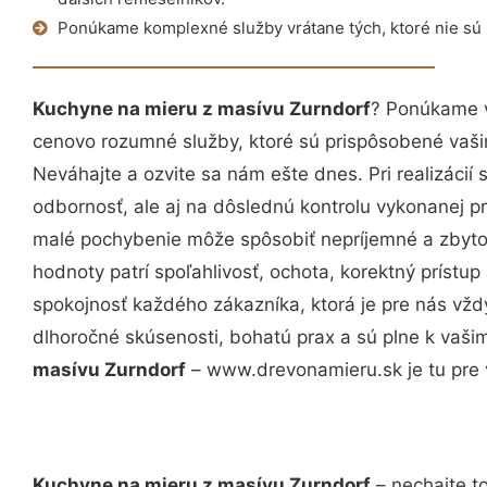
Ponúkame komplexné služby vrátane tých, ktoré nie sú
Kuchyne na mieru z masívu Zurndorf
? Ponúkame v
cenovo rozumné služby, ktoré sú prispôsobené vaš
Neváhajte a ozvite sa nám ešte dnes. Pri realizácií
odbornosť, ale aj na dôslednú kontrolu vykonanej p
malé pochybenie môže spôsobiť nepríjemné a zbyto
hodnoty patrí spoľahlivosť, ochota, korektný príst
spokojnosť každého zákazníka, ktorá je pre nás vžd
dlhoročné skúsenosti, bohatú prax a sú plne k vaš
masívu Zurndorf
– www.drevonamieru.sk je tu pre 
Kuchyne na mieru z masívu Zurndorf
– nechajte t