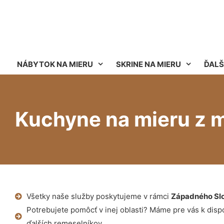
NÁBYTOK NA MIERU
SKRINE NA MIERU
ĎALŠ
Kuchyne na mieru z 
Všetky naše služby poskytujeme v rámci
Západného Sl
Potrebujete pomôcť v inej oblasti? Máme pre vás k dispoz
ďalších remeselníkov.