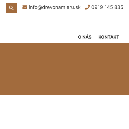
Search Button
info@drevonamieru.sk
0919 145 835
O NÁS
KONTAKT