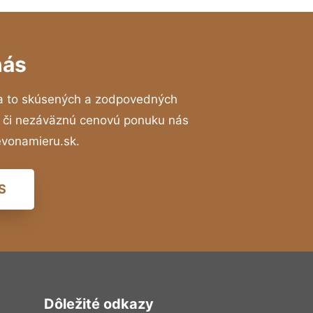
nás
a to skúsených a zodpovedných
ií či nezáväznú cenovú ponuku nás
evonamieru.sk.
S
Dôležité odkazy