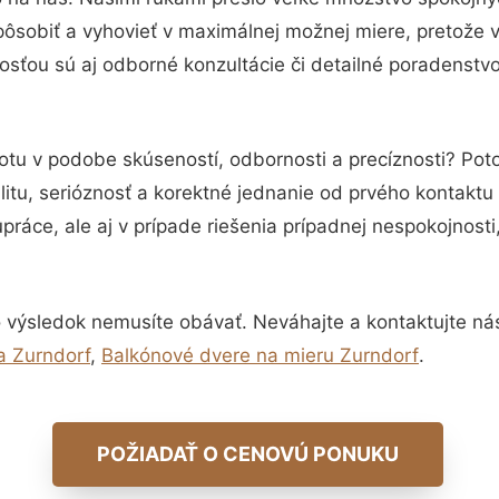
pôsobiť a vyhovieť v maximálnej možnej miere, pretože 
sťou sú aj odborné konzultácie či detailné poradenstvo
totu v podobe skúseností, odbornosti a precíznosti? Po
itu, serióznosť a korektné jednanie od prvého kontakt
práce, ale aj v prípade riešenia prípadnej nespokojnosti
 výsledok nemusíte obávať. Neváhajte a kontaktujte nás p
a Zurndorf
,
Balkónové dvere na mieru Zurndorf
.
POŽIADAŤ O CENOVÚ PONUKU