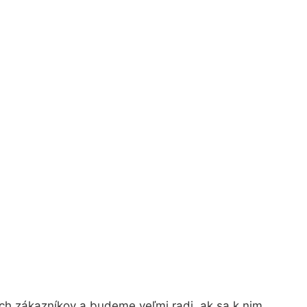
ch zákazníkov a budeme veľmi radi, ak sa k nim