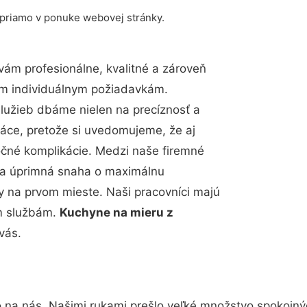
 priamo v ponuke webovej stránky.
ám profesionálne, kvalitné a zároveň
im individuálnym požiadavkám.
 služieb dbáme nielen na precíznosť a
ráce, pretože si uvedomujeme, že aj
čné komplikácie. Medzi naše firemné
up a úprimná snaha o maximálnu
y na prvom mieste. Naši pracovníci majú
im službám.
Kuchyne na mieru z
vás.
o na nás. Našimi rukami prešlo veľké množstvo spokojný