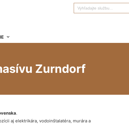
Search
for:
IE
masívu Zurndorf
ovenska
.
ícii aj elektrikára, vodoinštalatéra, murára a