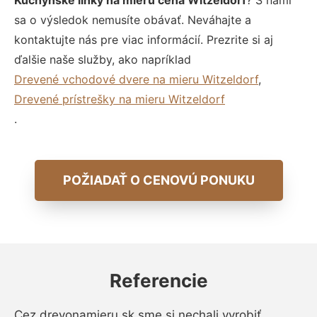
Kuchynské linky na mieru cena Witzeldorf
? S nami
sa o výsledok nemusíte obávať. Neváhajte a
kontaktujte nás pre viac informácií. Prezrite si aj
ďalšie naše služby, ako napríklad
Drevené vchodové dvere na mieru Witzeldorf
,
Drevené prístrešky na mieru Witzeldorf
.
POŽIADAŤ O CENOVÚ PONUKU
Referencie
Cez drevonamieru.sk sme si nechali vyrobiť