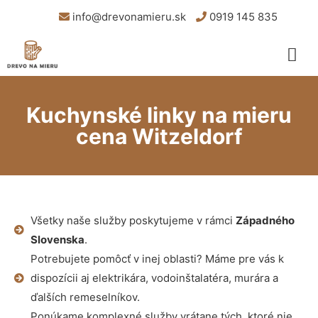
info@drevonamieru.sk
0919 145 835
Kuchynské linky na mieru
cena Witzeldorf
Všetky naše služby poskytujeme v rámci
Západného
Slovenska
.
Potrebujete pomôcť v inej oblasti? Máme pre vás k
dispozícii aj elektrikára, vodoinštalatéra, murára a
ďalších remeselníkov.
Ponúkame komplexné služby vrátane tých, ktoré nie