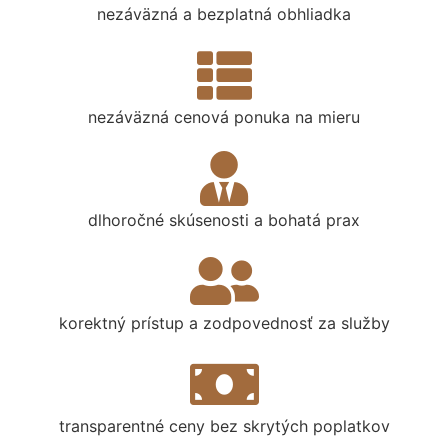
nezáväzná a bezplatná obhliadka
nezáväzná cenová ponuka na mieru
dlhoročné skúsenosti a bohatá prax
korektný prístup a zodpovednosť za služby
transparentné ceny bez skrytých poplatkov