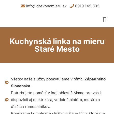
info@drevonamieru.sk
0919 145 835
Kuchynská linka na mieru
Staré Mesto
Všetky naše služby poskytujeme v rámci
Západného
Slovenska
.
Potrebujete pomôcť v inej oblasti? Máme pre vás k
dispozícii aj elektrikára, vodoinštalatéra, murára a
ďalších remeselníkov.
Ponúkame komplexné služby vrátane tých, ktoré nie