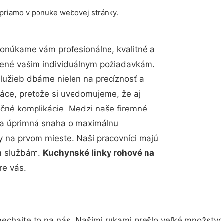
 priamo v ponuke webovej stránky.
Ponúkame vám profesionálne, kvalitné a
bené vašim individuálnym požiadavkám.
 služieb dbáme nielen na precíznosť a
ráce, pretože si uvedomujeme, že aj
čné komplikácie. Medzi naše firemné
up a úprimná snaha o maximálnu
y na prvom mieste. Naši pracovníci majú
im službám.
Kuchynské linky rohové na
re vás.
nechajte to na nás. Našimi rukami prešlo veľké množstv