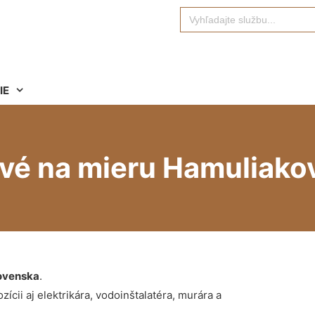
Search
for:
IE
ové na mieru Hamuliako
ovenska
.
ícii aj elektrikára, vodoinštalatéra, murára a