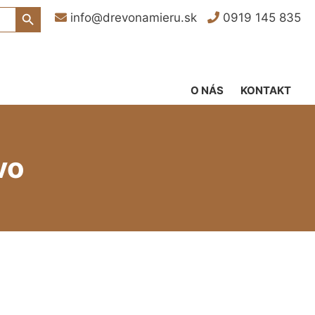
Search Button
info@drevonamieru.sk
0919 145 835
O NÁS
KONTAKT
vo