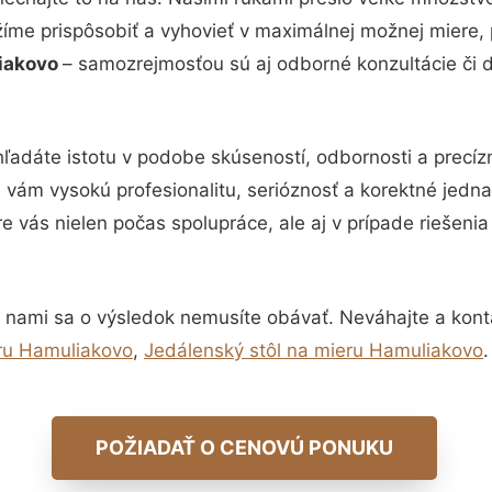
žíme prispôsobiť a vyhovieť v maximálnej možnej miere, 
liakovo
– samozrejmosťou sú aj odborné konzultácie či de
ľadáte istotu v podobe skúseností, odbornosti a precíz
vám vysokú profesionalitu, serióznosť a korektné jedn
e vás nielen počas spolupráce, ale aj v prípade riešeni
 nami sa o výsledok nemusíte obávať. Neváhajte a kontakt
ru Hamuliakovo
,
Jedálenský stôl na mieru Hamuliakovo
.
POŽIADAŤ O CENOVÚ PONUKU