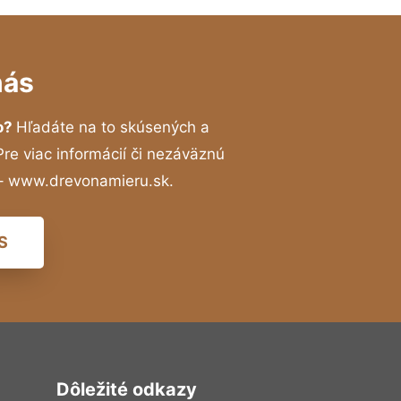
nás
o?
Hľadáte na to skúsených a
e viac informácií či nezáväznú
 – www.drevonamieru.sk.
S
Dôležité odkazy