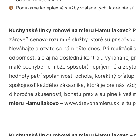
Ponúkame komplexné služby vrátane tých, ktoré nie sú
Kuchynské linky rohové na mieru Hamuliakovo
? 
zároveň cenovo rozumné služby, ktoré sú prispôso
Neváhajte a ozvite sa nám ešte dnes. Pri realizácií
odbornosť, ale aj na dôslednú kontrolu vykonanej p
malé pochybenie môže spôsobiť nepríjemné a zbyto
hodnoty patrí spoľahlivosť, ochota, korektný príst
spokojnosť každého zákazníka, ktorá je pre nás vžd
dlhoročné skúsenosti, bohatú prax a sú plne k vaš
mieru Hamuliakovo
– www.drevonamieru.sk je tu p
Kuchynské linky rohové na mieru Hamuliakovo
– 