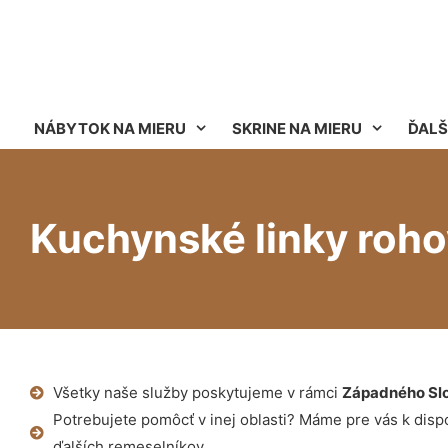
NÁBYTOK NA MIERU
SKRINE NA MIERU
ĎALŠ
Kuchynské linky roh
Všetky naše služby poskytujeme v rámci
Západného Sl
Potrebujete pomôcť v inej oblasti? Máme pre vás k dispoz
ďalších remeselníkov.