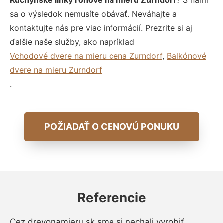
Kuchynské linky rohové na mieru Zurndorf
? S nami
sa o výsledok nemusíte obávať. Neváhajte a
kontaktujte nás pre viac informácií. Prezrite si aj
ďalšie naše služby, ako napríklad
Vchodové dvere na mieru cena Zurndorf
,
Balkónové
dvere na mieru Zurndorf
.
POŽIADAŤ O CENOVÚ PONUKU
Referencie
Cez drevonamieru.sk sme si nechali vyrobiť