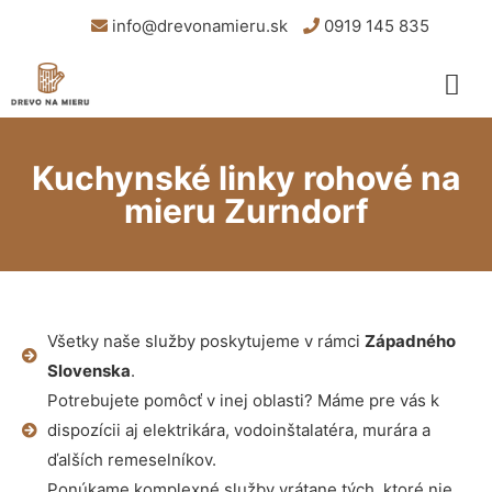
info@drevonamieru.sk
0919 145 835
Kuchynské linky rohové na
mieru Zurndorf
Všetky naše služby poskytujeme v rámci
Západného
Slovenska
.
Potrebujete pomôcť v inej oblasti? Máme pre vás k
dispozícii aj elektrikára, vodoinštalatéra, murára a
ďalších remeselníkov.
Ponúkame komplexné služby vrátane tých, ktoré nie