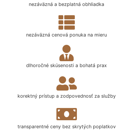
nezáväzná a bezplatná obhliadka
nezáväzná cenová ponuka na mieru
dlhoročné skúsenosti a bohatá prax
korektný prístup a zodpovednosť za služby
transparentné ceny bez skrytých poplatkov