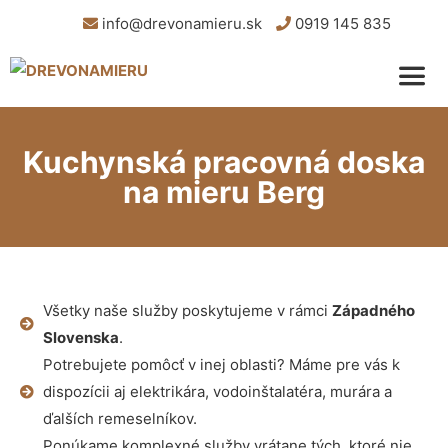
info@drevonamieru.sk
0919 145 835
Kuchynská pracovná doska
na mieru Berg
Všetky naše služby poskytujeme v rámci
Západného
Slovenska
.
Potrebujete pomôcť v inej oblasti? Máme pre vás k
dispozícii aj elektrikára, vodoinštalatéra, murára a
ďalších remeselníkov.
Ponúkame komplexné služby vrátane tých, ktoré nie