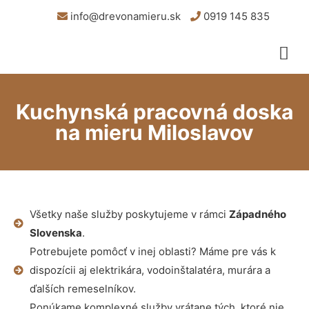
info@drevonamieru.sk
0919 145 835
Kuchynská pracovná doska
na mieru Miloslavov
Všetky naše služby poskytujeme v rámci
Západného
Slovenska
.
Potrebujete pomôcť v inej oblasti? Máme pre vás k
dispozícii aj elektrikára, vodoinštalatéra, murára a
ďalších remeselníkov.
Ponúkame komplexné služby vrátane tých, ktoré nie