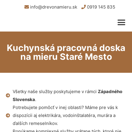
info@drevonamieru.sk
0919 145 835
Kuchynská pracovná doska
na mieru Staré Mesto
Všetky naše služby poskytujeme v rámci
Západného
Slovenska
.
Potrebujete pomôcť v inej oblasti? Máme pre vás k
dispozícii aj elektrikára, vodoinštalatéra, murára a
ďalších remeselníkov.
Ponúkame komplexné služby vrátane tých, ktoré nie