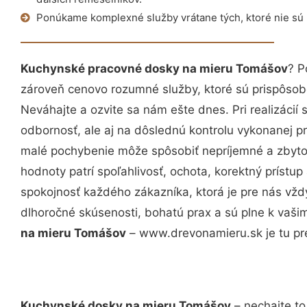
Ponúkame komplexné služby vrátane tých, ktoré nie sú
Kuchynské pracovné dosky na mieru Tomášov
? P
zároveň cenovo rozumné služby, ktoré sú prispôso
Neváhajte a ozvite sa nám ešte dnes. Pri realizácií
odbornosť, ale aj na dôslednú kontrolu vykonanej p
malé pochybenie môže spôsobiť nepríjemné a zbyto
hodnoty patrí spoľahlivosť, ochota, korektný príst
spokojnosť každého zákazníka, ktorá je pre nás vžd
dlhoročné skúsenosti, bohatú prax a sú plne k vaš
na mieru Tomášov
– www.drevonamieru.sk je tu pr
Kuchynské dosky na mieru Tomášov
– nechajte to