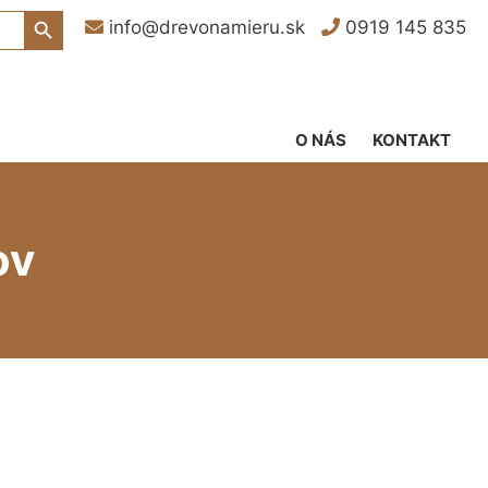
Search Button
info@drevonamieru.sk
0919 145 835
O NÁS
KONTAKT
ov