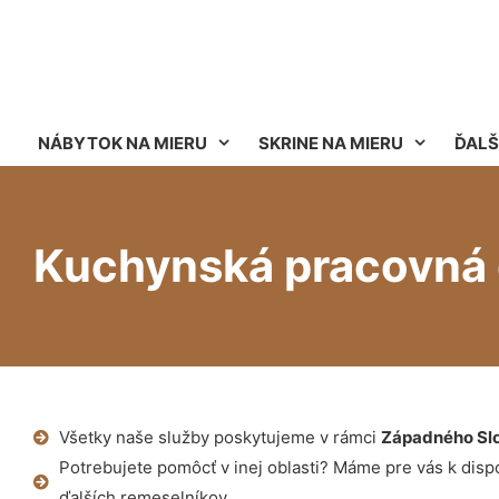
NÁBYTOK NA MIERU
SKRINE NA MIERU
ĎALŠ
Kuchynská pracovná 
Všetky naše služby poskytujeme v rámci
Západného Sl
Potrebujete pomôcť v inej oblasti? Máme pre vás k dispoz
ďalších remeselníkov.