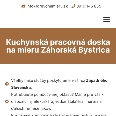
info@drevonamieru.sk
0919 145 835
Kuchynská pracovná doska
na mieru Záhorská Bystrica
Všetky naše služby poskytujeme v rámci
Západného
Slovenska
.
Potrebujete pomôcť v inej oblasti? Máme pre vás k
dispozícii aj elektrikára, vodoinštalatéra, murára a
ďalších remeselníkov.
Ponúkame komplexné služby vrátane tých, ktoré nie