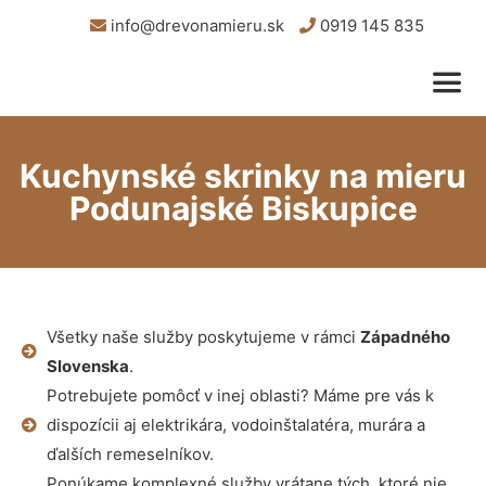
info@drevonamieru.sk
0919 145 835
Kuchynské skrinky na mieru
Podunajské Biskupice
Všetky naše služby poskytujeme v rámci
Západného
Slovenska
.
Potrebujete pomôcť v inej oblasti? Máme pre vás k
dispozícii aj elektrikára, vodoinštalatéra, murára a
ďalších remeselníkov.
Ponúkame komplexné služby vrátane tých, ktoré nie