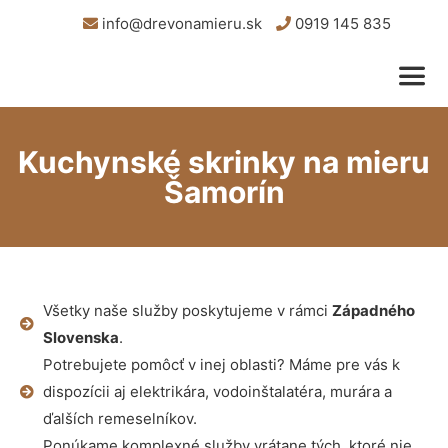
info@drevonamieru.sk
0919 145 835
Kuchynské skrinky na mieru
Šamorín
Všetky naše služby poskytujeme v rámci
Západného
Slovenska
.
Potrebujete pomôcť v inej oblasti? Máme pre vás k
dispozícii aj elektrikára, vodoinštalatéra, murára a
ďalších remeselníkov.
Ponúkame komplexné služby vrátane tých, ktoré nie