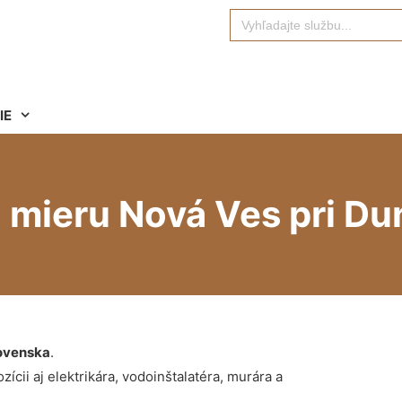
Search
for:
IE
 mieru Nová Ves pri Dun
ovenska
.
ícii aj elektrikára, vodoinštalatéra, murára a