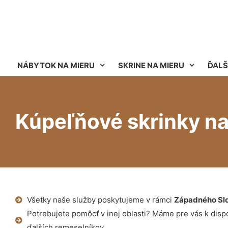
NÁBYTOK NA MIERU
SKRINE NA MIERU
ĎALŠ
Kúpeľňové skrinky na
Všetky naše služby poskytujeme v rámci
Západného Sl
Potrebujete pomôcť v inej oblasti? Máme pre vás k dispoz
ďalších remeselníkov.