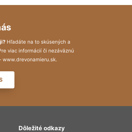
nás
ji?
Hľadáte na to skúsených a
e viac informácií či nezáväznú
 – www.drevonamieru.sk.
S
Dôležité odkazy