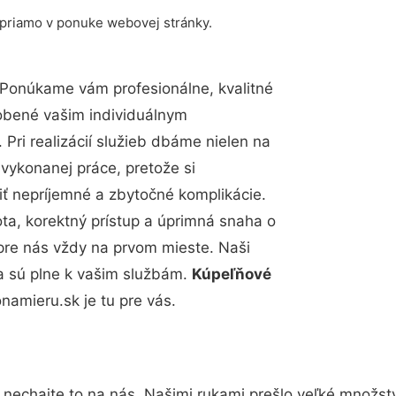
 priamo v ponuke webovej stránky.
 Ponúkame vám profesionálne, kvalitné
obené vašim individuálnym
Pri realizácií služieb dbáme nielen na
 vykonanej práce, pretože si
 nepríjemné a zbytočné komplikácie.
ota, korektný prístup a úprimná snaha o
pre nás vždy na prvom mieste. Naši
a sú plne k vašim službám.
Kúpeľňové
amieru.sk je tu pre vás.
 nechajte to na nás. Našimi rukami prešlo veľké množst