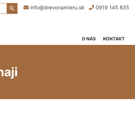
Search Button
info@drevonamieru.sk
0919 145 835
O NÁS
KONTAKT
aji