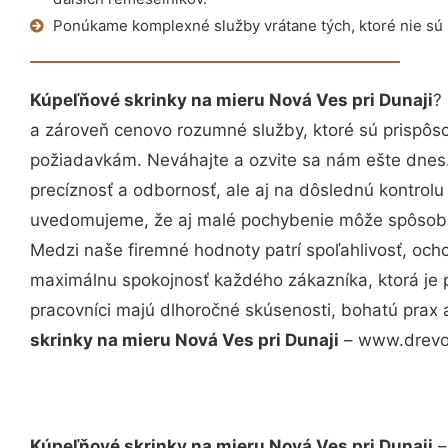
Ponúkame komplexné služby vrátane tých, ktoré nie sú
Kúpeľňové skrinky na mieru Nová Ves pri Dunaji
?
a zároveň cenovo rozumné služby, ktoré sú prispôs
požiadavkám. Neváhajte a ozvite sa nám ešte dnes. 
precíznosť a odbornosť, ale aj na dôslednú kontrolu
uvedomujeme, že aj malé pochybenie môže spôsobiť
Medzi naše firemné hodnoty patrí spoľahlivosť, och
maximálnu spokojnosť každého zákazníka, ktorá je 
pracovníci majú dlhoročné skúsenosti, bohatú prax 
skrinky na mieru Nová Ves pri Dunaji
– www.drevon
Kúpeľňové skrinky na mieru Nová Ves pri Dunaji
–