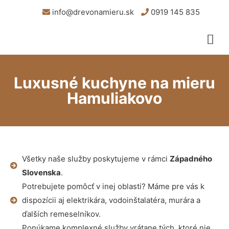
info@drevonamieru.sk
0919 145 835
Luxusné kuchyne na mieru
Hamuliakovo
Všetky naše služby poskytujeme v rámci
Západného
Slovenska
.
Potrebujete pomôcť v inej oblasti? Máme pre vás k
dispozícii aj elektrikára, vodoinštalatéra, murára a
ďalších remeselníkov.
Ponúkame komplexné služby vrátane tých, ktoré nie