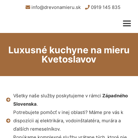
info@drevonamieru.sk
0919 145 835
Luxusné kuchyne na mieru
Kvetoslavov
Všetky naše služby poskytujeme v rámci
Západného
Slovenska
.
Potrebujete pomôcť v inej oblasti? Máme pre vás k
dispozícii aj elektrikára, vodoinštalatéra, murára a
ďalších remeselníkov.
Ponúkame komplexné služby vrátane tých, ktoré nie