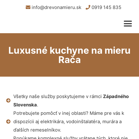
info@drevonamieru.sk
0919 145 835
Luxusné kuchyne na mieru
Rača
Všetky naše služby poskytujeme v rámci
Západného
Slovenska
.
Potrebujete pomôcť v inej oblasti? Máme pre vás k
dispozícii aj elektrikára, vodoinštalatéra, murára a
ďalších remeselníkov.
Ponúkame komplexné služby vrátane tých, ktoré nie