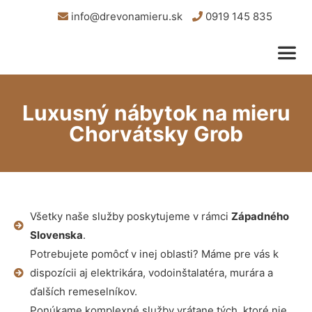
info@drevonamieru.sk
0919 145 835
Luxusný nábytok na mieru
Chorvátsky Grob
Všetky naše služby poskytujeme v rámci
Západného
Slovenska
.
Potrebujete pomôcť v inej oblasti? Máme pre vás k
dispozícii aj elektrikára, vodoinštalatéra, murára a
ďalších remeselníkov.
Ponúkame komplexné služby vrátane tých, ktoré nie