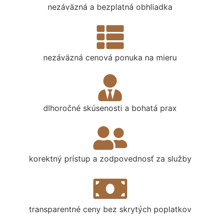
nezáväzná a bezplatná obhliadka
nezáväzná cenová ponuka na mieru
dlhoročné skúsenosti a bohatá prax
korektný prístup a zodpovednosť za služby
transparentné ceny bez skrytých poplatkov