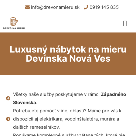
info@drevonamieru.sk
0919 145 835
Luxusný nábytok na mieru
Devínska Nová Ves
Všetky naše služby poskytujeme v rámci
Západného
Slovenska
.
Potrebujete pomôcť v inej oblasti? Máme pre vás k
dispozícii aj elektrikára, vodoinštalatéra, murára a
ďalších remeselníkov.
Ponúkame komplexné služby vrátane tých, ktoré nie