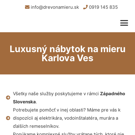
info@drevonamieru.sk
0919 145 835
Luxusný nábytok na mieru
Karlova Ves
Všetky naše služby poskytujeme v rámci
Západného
Slovenska
.
Potrebujete pomôcť v inej oblasti? Máme pre vás k
dispozícii aj elektrikára, vodoinštalatéra, murára a
ďalších remeselníkov.
Ponúkame komplexné služby vrátane tých, ktoré nie