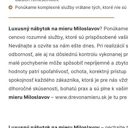
Ponúkame komplexné služby vrátane tých, ktoré nie sú
Luxusný nábytok na mieru Miloslavov
? Ponúkame 
cenovo rozumné služby, ktoré sú prispôsobené vaš
Neváhajte a ozvite sa nám ešte dnes. Pri realizácií
odbornosť, ale aj na dôslednú kontrolu vykonanej p
malé pochybenie môže spôsobiť nepríjemné a zbyto
hodnoty patrí spoľahlivosť, ochota, korektný príst
spokojnosť každého zákazníka, ktorá je pre nás vžd
dlhoročné skúsenosti, bohatú prax a sú plne k vaš
mieru Miloslavov
– www.drevonamieru.sk je tu pre 
Luxusný nábytok na mieru Miloslavov
– nechajte 