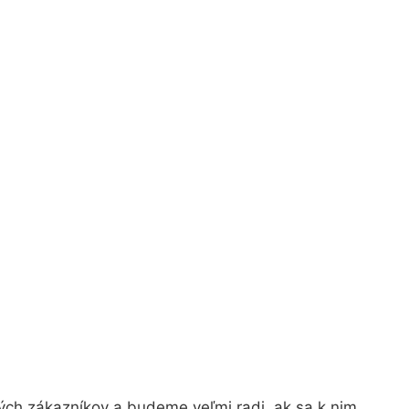
ých zákazníkov a budeme veľmi radi, ak sa k nim