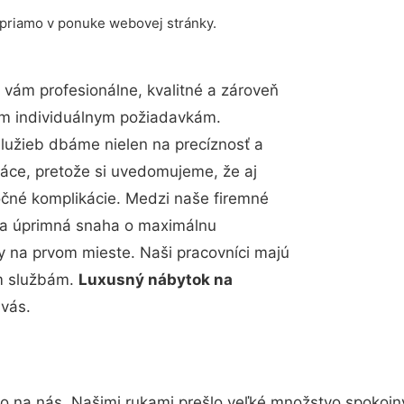
 priamo v ponuke webovej stránky.
vám profesionálne, kvalitné a zároveň
im individuálnym požiadavkám.
 služieb dbáme nielen na precíznosť a
ráce, pretože si uvedomujeme, že aj
čné komplikácie. Medzi naše firemné
up a úprimná snaha o maximálnu
y na prvom mieste. Naši pracovníci majú
im službám.
Luxusný nábytok na
vás.
to na nás. Našimi rukami prešlo veľké množstvo spokojn