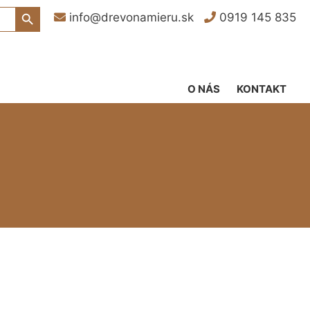
Search Button
info@drevonamieru.sk
0919 145 835
O NÁS
KONTAKT