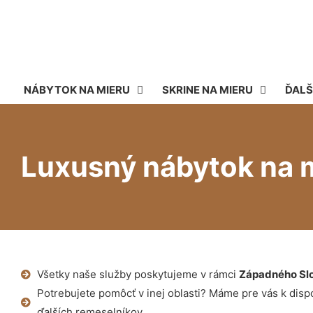
NÁBYTOK NA MIERU
SKRINE NA MIERU
ĎALŠ
Luxusný nábytok na m
Všetky naše služby poskytujeme v rámci
Západného Sl
Potrebujete pomôcť v inej oblasti? Máme pre vás k dispoz
ďalších remeselníkov.