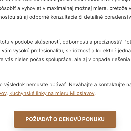
pôsobiť a vyhovieť v maximálnej možnej miere, pretože 
osťou sú aj odborné konzultácie či detailné poradenstv
stotu v podobe skúseností, odbornosti a precíznosti? Po
vám vysokú profesionalitu, serióznosť a korektné jedn
e vás nielen počas spolupráce, ale aj v prípade riešeni
o výsledok nemusíte obávať. Neváhajte a kontaktujte nás 
vov
,
Kuchynské linky na mieru Miloslavov
.
POŽIADAŤ O CENOVÚ PONUKU