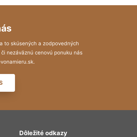
nás
a to skúsených a zodpovedných
ií či nezáväznú cenovú ponuku nás
evonamieru.sk.
S
Dôležité odkazy