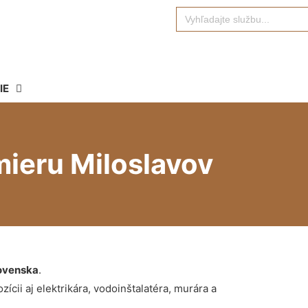
Search
for:
IE
ieru Miloslavov
ovenska
.
ícii aj elektrikára, vodoinštalatéra, murára a