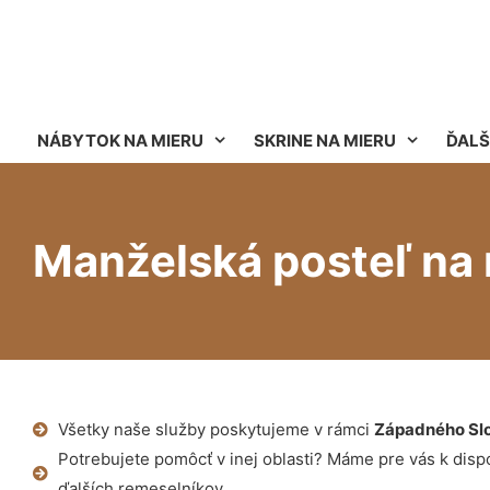
NÁBYTOK NA MIERU
SKRINE NA MIERU
ĎALŠ
Manželská posteľ na
Všetky naše služby poskytujeme v rámci
Západného Sl
Potrebujete pomôcť v inej oblasti? Máme pre vás k dispoz
ďalších remeselníkov.