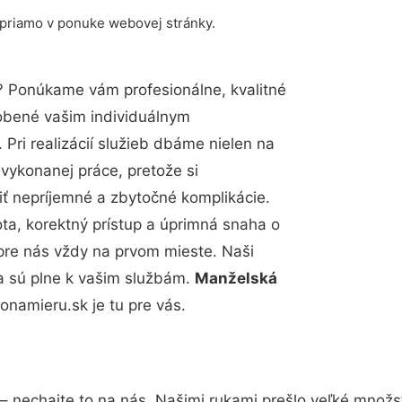
 priamo v ponuke webovej stránky.
? Ponúkame vám profesionálne, kvalitné
obené vašim individuálnym
Pri realizácií služieb dbáme nielen na
 vykonanej práce, pretože si
 nepríjemné a zbytočné komplikácie.
ota, korektný prístup a úprimná snaha o
pre nás vždy na prvom mieste. Naši
a sú plne k vašim službám.
Manželská
namieru.sk je tu pre vás.
– nechajte to na nás. Našimi rukami prešlo veľké množ