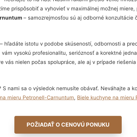
žíme prispôsobiť a vyhovieť v maximálnej možnej miere, 
Carnuntum
– samozrejmosťou sú aj odborné konzultácie či
– hľadáte istotu v podobe skúseností, odbornosti a pre
vám vysokú profesionalitu, serióznosť a korektné jedn
e vás nielen počas spolupráce, ale aj v prípade riešeni
? S nami sa o výsledok nemusíte obávať. Neváhajte a kont
na mieru Petronell-Carnuntum
,
Biele kuchyne na mieru
POŽIADAŤ O CENOVÚ PONUKU