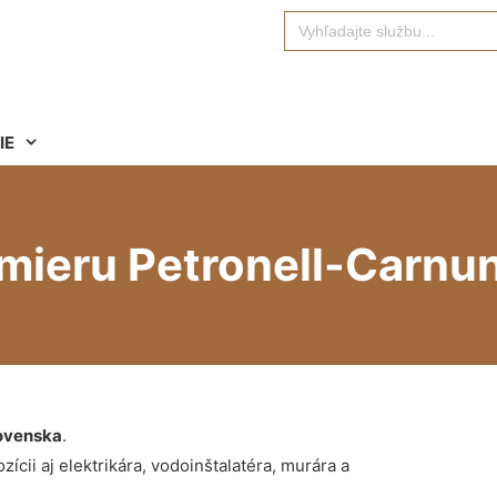
Search
for:
IE
 mieru Petronell-Carnu
ovenska
.
ícii aj elektrikára, vodoinštalatéra, murára a