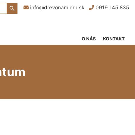
Search Button
info@drevonamieru.sk
0919 145 835
O NÁS
KONTAKT
ntum