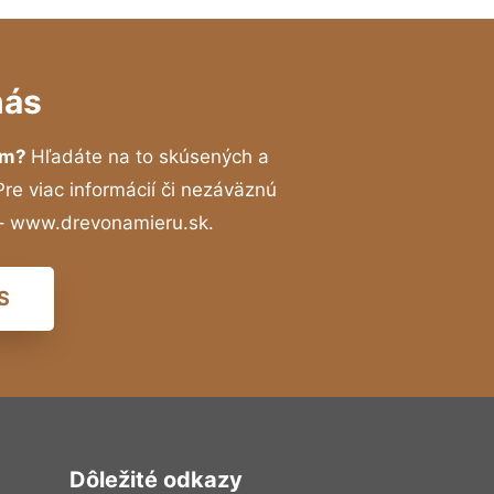
nás
um?
Hľadáte na to skúsených a
e viac informácií či nezáväznú
 – www.drevonamieru.sk.
S
Dôležité odkazy