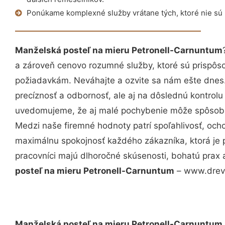
Ponúkame komplexné služby vrátane tých, ktoré nie sú
Manželská posteľ na mieru Petronell-Carnuntum
a zároveň cenovo rozumné služby, ktoré sú prispôs
požiadavkám. Neváhajte a ozvite sa nám ešte dnes. 
precíznosť a odbornosť, ale aj na dôslednú kontrolu
uvedomujeme, že aj malé pochybenie môže spôsobiť
Medzi naše firemné hodnoty patrí spoľahlivosť, och
maximálnu spokojnosť každého zákazníka, ktorá je 
pracovníci majú dlhoročné skúsenosti, bohatú prax 
posteľ na mieru Petronell-Carnuntum
– www.drevo
Manželská posteľ na mieru Petronell-Carnuntum