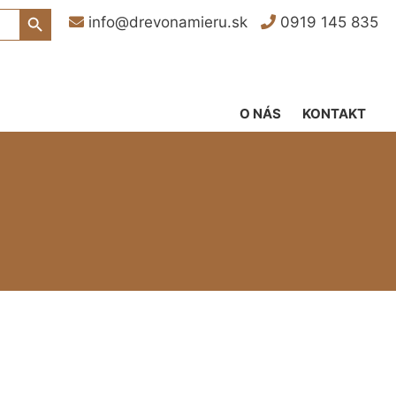
Search Button
info@drevonamieru.sk
0919 145 835
O NÁS
KONTAKT