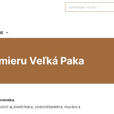
Search
for:
IE
mieru Veľká Paka
ovenska
.
ícii aj elektrikára, vodoinštalatéra, murára a