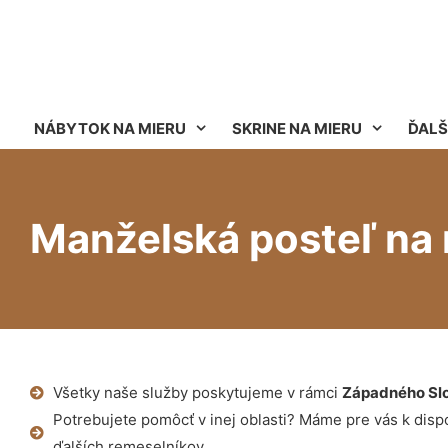
NÁBYTOK NA MIERU
SKRINE NA MIERU
ĎALŠ
Manželská posteľ na 
Všetky naše služby poskytujeme v rámci
Západného Sl
Potrebujete pomôcť v inej oblasti? Máme pre vás k dispoz
ďalších remeselníkov.