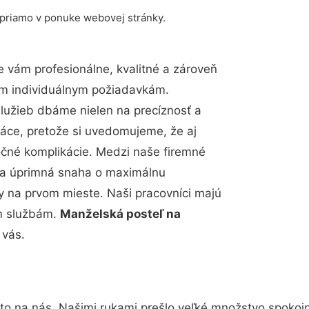
 priamo v ponuke webovej stránky.
 vám profesionálne, kvalitné a zároveň
im individuálnym požiadavkám.
 služieb dbáme nielen na precíznosť a
ráce, pretože si uvedomujeme, že aj
čné komplikácie. Medzi naše firemné
up a úprimná snaha o maximálnu
y na prvom mieste. Naši pracovníci majú
im službám.
Manželská posteľ na
 vás.
to na nás. Našimi rukami prešlo veľké množstvo spokoj