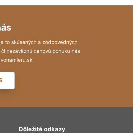
nás
na to skúsených a zodpovedných
ií či nezáväznú cenovú ponuku nás
evonamieru.sk.
S
Dôležité odkazy