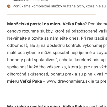
Ponúkame komplexné služby vrátane tých, ktoré nie sú
Manželská posteľ na mieru Veľká Paka
? Ponúkame
cenovo rozumné služby, ktoré sú prispôsobené vaš
Neváhajte a ozvite sa nám ešte dnes. Pri realizácií
odbornosť, ale aj na dôslednú kontrolu vykonanej p
malé pochybenie môže spôsobiť nepríjemné a zbyto
hodnoty patrí spoľahlivosť, ochota, korektný príst
spokojnosť každého zákazníka, ktorá je pre nás vžd
dlhoročné skúsenosti, bohatú prax a sú plne k vaš
mieru Veľká Paka
– www.drevonamieru.sk je tu pre
Manželská posteľ na mieru Veľká Paka
– nechajte 