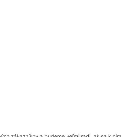
ných zákazníkov a budeme veľmi radi, ak sa k nim