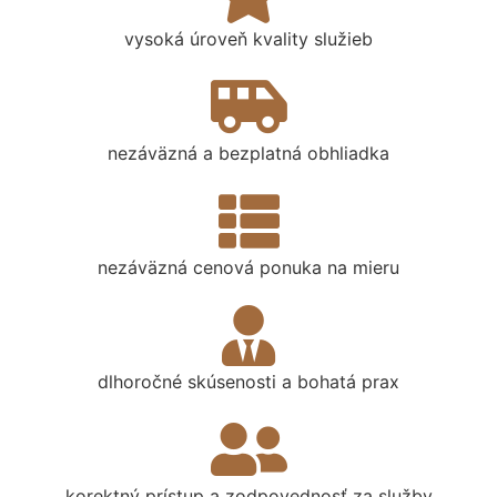
vysoká úroveň kvality služieb
nezáväzná a bezplatná obhliadka
nezáväzná cenová ponuka na mieru
dlhoročné skúsenosti a bohatá prax
korektný prístup a zodpovednosť za služby