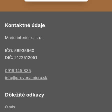
Kontaktné údaje
Maric interier s. r. o.
IČO: 56935960
DIČ: 2122512051
0919 145 835
info@drevonamieru.sk
Dôležité odkazy
O nás