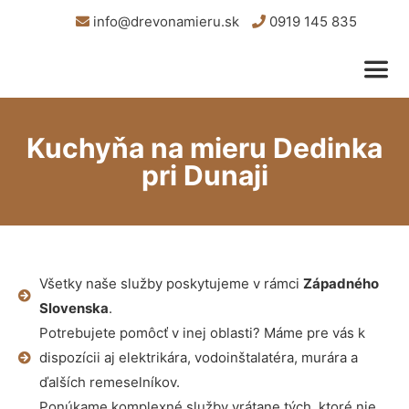
info@drevonamieru.sk
0919 145 835
Kuchyňa na mieru Dedinka
pri Dunaji
Všetky naše služby poskytujeme v rámci
Západného
Slovenska
.
Potrebujete pomôcť v inej oblasti? Máme pre vás k
dispozícii aj elektrikára, vodoinštalatéra, murára a
ďalších remeselníkov.
Ponúkame komplexné služby vrátane tých, ktoré nie