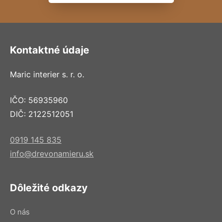
Kontaktné údaje
Maric interier s. r. o.
IČO: 56935960
DIČ: 2122512051
0919 145 835
info@drevonamieru.sk
Dôležité odkazy
O nás