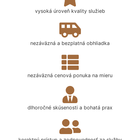
vysoká úroveň kvality služieb
nezáväzná a bezplatná obhliadka
nezáväzná cenová ponuka na mieru
dlhoročné skúsenosti a bohatá prax
korektný prístup a zodpovednosť za služby