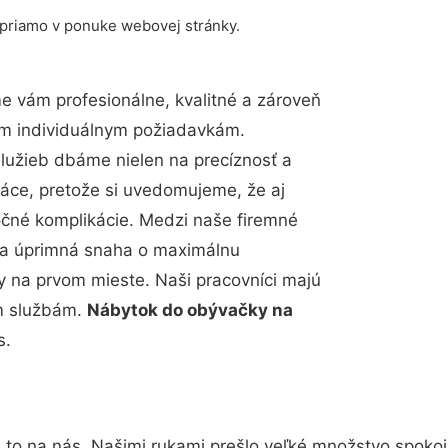
 priamo v ponuke webovej stránky.
 vám profesionálne, kvalitné a zároveň
im individuálnym požiadavkám.
 služieb dbáme nielen na precíznosť a
ráce, pretože si uvedomujeme, že aj
čné komplikácie. Medzi naše firemné
up a úprimná snaha o maximálnu
y na prvom mieste. Naši pracovníci majú
im službám.
Nábytok do obývačky na
s.
 to na nás. Našimi rukami prešlo veľké množstvo spoko