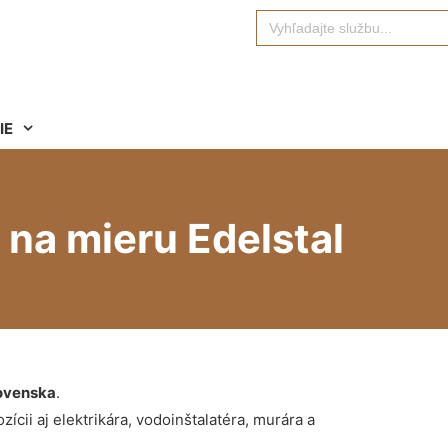
Search
for:
IE
na mieru Edelstal
ovenska
.
ícii aj elektrikára, vodoinštalatéra, murára a