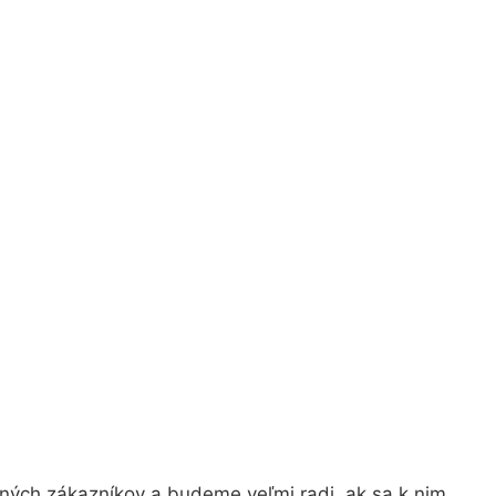
jných zákazníkov a budeme veľmi radi, ak sa k nim