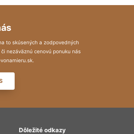
nás
na to skúsených a zodpovedných
ií či nezáväznú cenovú ponuku nás
evonamieru.sk.
S
Dôležité odkazy