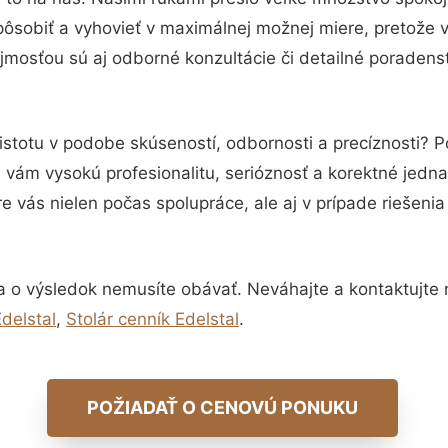
pôsobiť a vyhovieť v maximálnej možnej miere, pretože 
mosťou sú aj odborné konzultácie či detailné poradenst
istotu v podobe skúseností, odbornosti a precíznosti? 
vám vysokú profesionalitu, serióznosť a korektné jedn
e vás nielen počas spolupráce, ale aj v prípade riešeni
a o výsledok nemusíte obávať. Neváhajte a kontaktujte nás
delstal
,
Stolár cenník Edelstal
.
POŽIADAŤ O CENOVÚ PONUKU