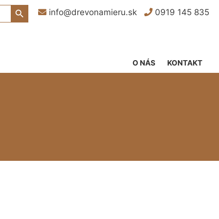
Search Button
info@drevonamieru.sk
0919 145 835
O NÁS
KONTAKT