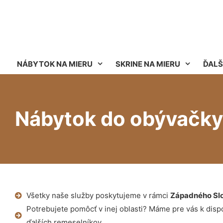
NÁBYTOK NA MIERU
SKRINE NA MIERU
ĎALŠ
Nábytok do obývačky 
Všetky naše služby poskytujeme v rámci
Západného Sl
Potrebujete pomôcť v inej oblasti? Máme pre vás k dispoz
ďalších remeselníkov.