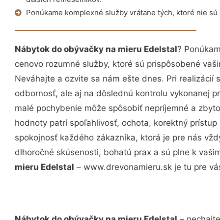
Ponúkame komplexné služby vrátane tých, ktoré nie sú
Nábytok do obývačky na mieru Edelstal
? Ponúkame
cenovo rozumné služby, ktoré sú prispôsobené vaš
Neváhajte a ozvite sa nám ešte dnes. Pri realizácií
odbornosť, ale aj na dôslednú kontrolu vykonanej p
malé pochybenie môže spôsobiť nepríjemné a zbyto
hodnoty patrí spoľahlivosť, ochota, korektný príst
spokojnosť každého zákazníka, ktorá je pre nás vžd
dlhoročné skúsenosti, bohatú prax a sú plne k vaš
mieru Edelstal
– www.drevonamieru.sk je tu pre vá
Nábytok do obývačky na mieru Edelstal
– nechajte