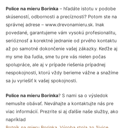
Police na mieru Borinka
– hľadáte istotu v podobe
skúseností, odbornosti a precíznosti? Potom ste na
správnej adrese – www.drevonamieru.sk. Inak
povedané, garantujeme vám vysokú profesionalitu,
serióznosť a korektné jednanie od prvého kontaktu
až po samotné dokončenie vašej zákazky. Keďže aj
my sme iba ľudia, sme tu pre vás nielen počas
spolupráce, ale aj v prípade riešenia prípadnej
nespokojnosti, ktorú vždy berieme vážne a snažíme
sa ju vyriešiť k vašej spokojnosti.
Police na mieru Borinka
? S nami sa o výsledok
nemusíte obávať. Neváhajte a kontaktujte nás pre
viac informácií. Prezrite si aj ďalšie naše služby, ako
napríklad
Botník na mieru Borinka
,
Výroba stola zo živice