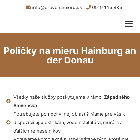
info@drevonamieru.sk
0919 145 835
Poličky na mieru Hainburg an
der Donau
Všetky naše služby poskytujeme v rámci
Západného
Slovenska
.
Potrebujete pomôcť v inej oblasti? Máme pre vás k
dispozícii aj elektrikára, vodoinštalatéra, murára a
ďalších remeselníkov.
Ponúkame komplexné služby vrátane tých, ktoré nie